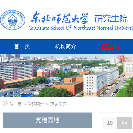
首 页
机构简介
党建园地
首 页
>
党建园地
>
理论学习
党建园地
18
Jun