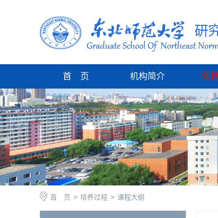
首 页
机构简介
党
首 页
>
培养过程
>
课程大纲