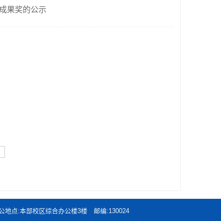
成果奖的公示
页
北师范大学 办公地点:本部校区综合办公楼3楼 邮编:130024