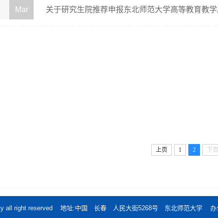
Mar
关于研究生院推荐申报东北师范大学高等教育教学
上页
1
2
下
al University all right reserved 地址:中国 长春 人民大街5268号 东