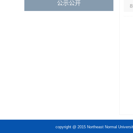
公示公开
8
copyright @ 2015 Northeast Norm