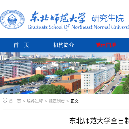
首 页
机构简介
党建园地
首 页
>
培养过程
>
规章制度
>
正文
东北师范大学全日