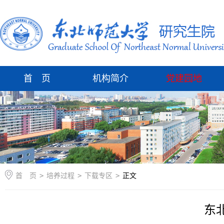
首 页
机构简介
党建园地
首 页
>
培养过程
>
下载专区
>
正文
东