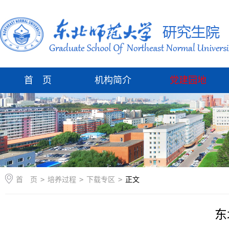
首 页
机构简介
党建园地
首 页
>
培养过程
>
下载专区
>
正文
东