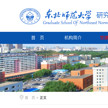
首 页
机构简介
党
首 页
>
正文