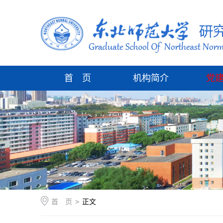
首 页
机构简介
党
首 页
>
正文