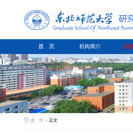
首 页
机构简介
党
首 页
>
正文