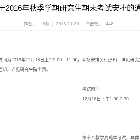
于2016年秋季学期研究生期末考试安排的
作者：
时间：2016-11-30
点击数：
448
2016
12
18
9:00
11:00
时间为
年
月
日上午
—
，考场安排另行通知，详见研究
通知，详见研究生院主页。
考试时间
12
18
1:00-2:30
月
日下午
第十八教学周随堂考试，具体