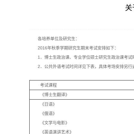
关
各培养单位及研究生：
2016
年秋季学期研究生期末考试安排如下：
1
．博士生政治课、专业学位硕士研究生政治课考试
2
．公共外语考试时间详见下表，具体考场安排另行
考试课程
《博士生翻译》
《日语》
《俄语》
《文学与电影》
《英语演讲艺术》