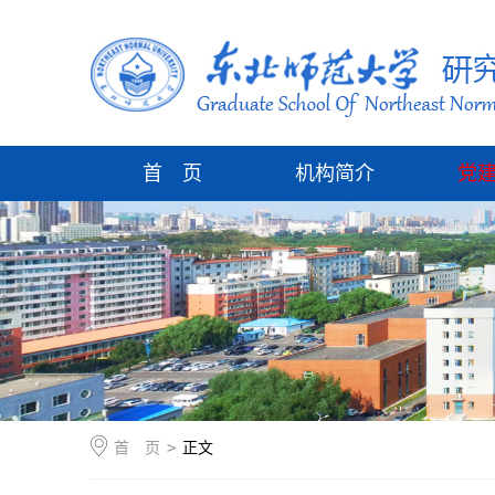
首 页
机构简介
党
首 页
>
正文