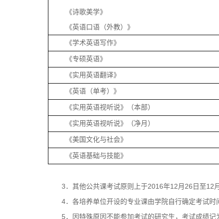
《诗歌美学》
《英语口语（外教）》
《学术英语写作》
《专硕英语》
《实用英语翻译》
《英语（单考）》
《实用英语视听说》（本部）
《实用英语视听说》（净月）
《美国文化与社会》
《英语基础与技能》
3
2016
12
26
12
．其他公共课考试原则上于
年
月
日至
4
．各培养单位开设的专业课由学院自行确定考试时
5
．因特殊原因不能参加考试的研究生，考试成绩记