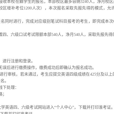
接收本校在籍学生的报名，本部校区最多容纳
3240
人，净月校区
校区增补考位
1200
人次），
本次报名采取先报先得的模式，允
名同时进行，完成对应级别笔试科目报考的考生，即完成本次CET
置四、六级口
试考试限额本部
540
人，净月
540
人，采取先报先得
。
，进行注册和登录。
无误后进行缴费操作，缴费成功后即确认为报名成功。
进行审核，若未通过，考生应提交英语四级成绩在425分及以
报名。
线下处理：
格；
学英语四、六级考试网站进入
“个人中心”，下载并打印准考证
，下载并打印准考证。