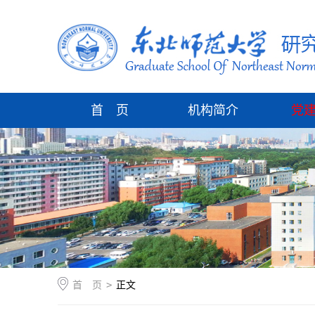
首 页
机构简介
党
首 页
>
正文