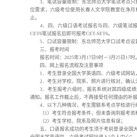
3．笔试容量限制：东北师范大学笔试考点只
位需求，六级考位使用长春人文学院教室在净月
止。
4．四、六级口语考试报名与四、六级笔试报
CET6笔试报名后即可报考CET-SET6。
5．口试容量限制：东北师范大学口试考点设
三、报考时间
报名时间：
202
5
年
3
月
1
7
日
9
时－
3
月
25日17时
四、网上报名流程及注意事项
1．考生登录全国大学英语四、六级考试网站
2．考生对学校、院系、照片进行核对，确认
3．考生报考六级时，报名系统对其四级成绩
通知。报名工作截止后，不再接受任何理由的补
4．以下几种情况，考生需联系考点学校进行
（
1）考生符合报考条件，但未查询到报考资
（
2）考生学校、院系及照片信息有误；
五、口语报名成功的考生须于考前登录全国大
全国大学英语四、六级考试网站进入“个人中心”