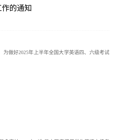
工作的通知
，为做好
202
5
年
上
半年全国大学英语四、六级考试