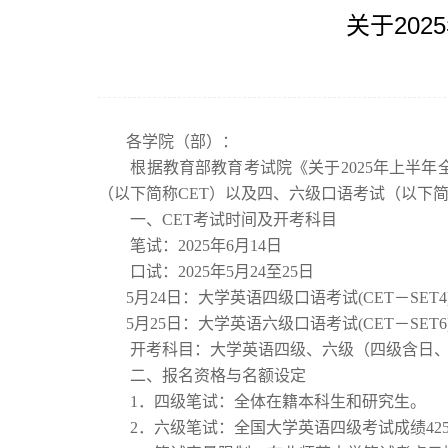
关于20
各学院（部）：
根据教育部教育考试院《关于
202
5
年
上
半年
（以下简称
CET）以及四、六级口语考试（以下简
一、
CET考试时间及开考科目
笔试：
202
5
年
6
月
14日
口试：
202
5
年
5月24
至
2
5
日
5
月
2
4
日：大学英语四级口语考试
(CET－SET4
5
月
2
5
日：大学英语六级口语考试
(CET－SET6
开考科目：大学英语四级、六级
（
四级含日
二、报名资格与名额设定
1．四级笔试：全体在籍本科生和研究生。
2．六级笔试：全国大学英语四级考试成绩42