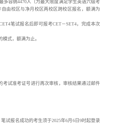
最多容纳
4470
人（为最大限度满足学生英语六级考
许自由校区与净月校区两校区跨校区报名，额满为
4笔试报名后即可报考CET－SET4，完成本次
的模式，额满为止。
上的考试准考证号进行再次审核，审核结果通过邮件
。笔试报名成功的考生须于
2025
年
6
月
6
日
9时起登录