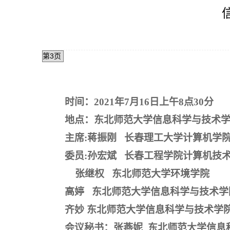
时间：
20
21
年
7
月
16
日上午
8
点3
0
分
地点：
东北师范大学信息科学与技术
主席
:
蒋振刚 长春理工大学计
委员
:
孙宏斌 长春工程学院计算机
张继权 东北师范大学环境
高婷
东北师范大学信息科学与技
齐妙
东北师范大学信息科学与技术
会议秘书：
张燕妮
东北师范大学信息