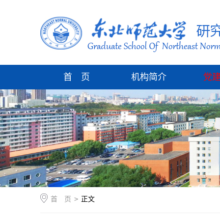
首 页
机构简介
党
首 页
>
正文