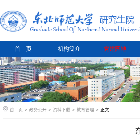
首 页
机构简介
党建园地
首 页
>
政务公开
>
资料下载
>
教育管理
>
正文