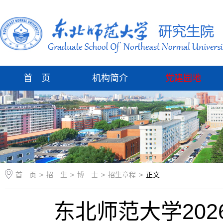
首 页
机构简介
党建园地
首 页
>
招 生
>
博 士
>
招生章程
>
正文
东北师范大学20