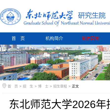
首 页
机构简介
党建园地
首 页
>
招 生
>
博 士
>
招生章程
>
正文
东北师范大学2026