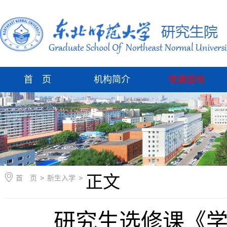
首 页
机构简介
党建园地
正文
首 页
>
新生入学
>
研究生选修课《