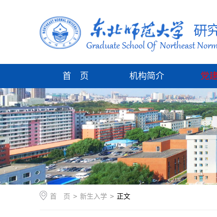
首 页
机构简介
党
首 页
>
新生入学
>
正文