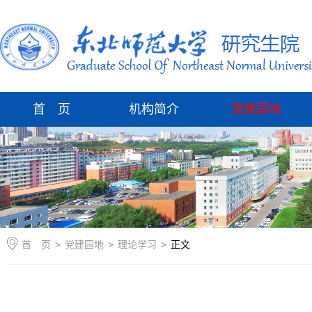
首 页
机构简介
党建园地
首 页
>
党建园地
>
理论学习
>
正文