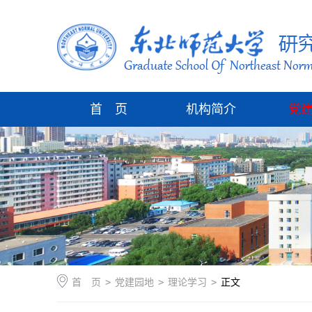
首 页
机构简介
党
首 页
>
党建园地
>
理论学习
>
正文