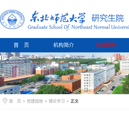
首 页
机构简介
党建园地
首 页
>
党建园地
>
理论学习
>
正文