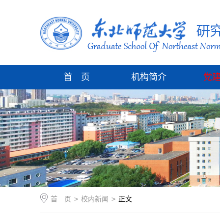
首 页
机构简介
党
首 页
>
校内新闻
>
正文