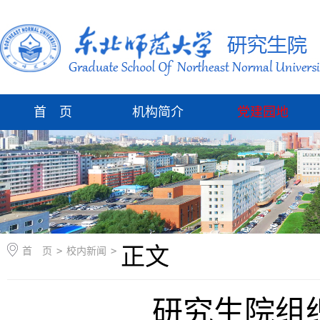
首 页
机构简介
党建园地
正文
首 页
>
校内新闻
>
研究生院组