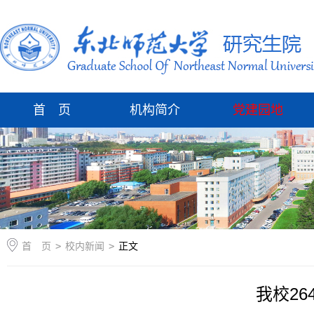
首 页
机构简介
党建园地
首 页
>
校内新闻
>
正文
我校2