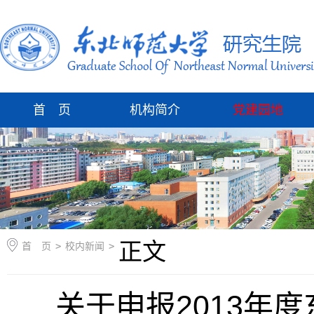
首 页
机构简介
党建园地
正文
首 页
>
校内新闻
>
关于申报2013年