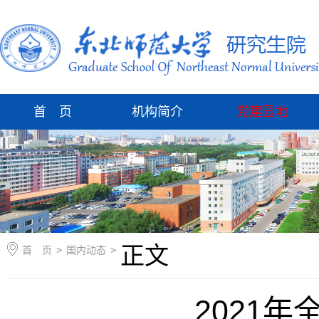
首 页
机构简介
党建园地
正文
首 页
>
国内动态
>
2021