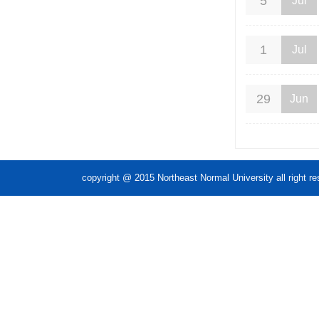
5
Jul
1
Jul
29
Jun
copyright @ 2015 Northeast Normal Unive