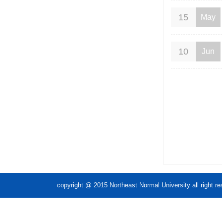
15
May
10
Jun
copyright @ 2015 Northeast Normal Unive