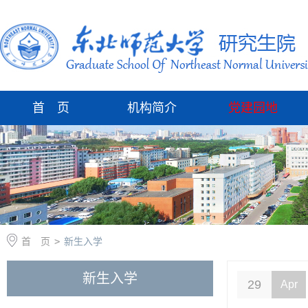
首 页
机构简介
党建园地
首 页
>
新生入学
新生入学
29
Apr