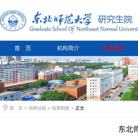
首 页
机构简介
党建园地
首 页
>
培养过程
>
规章制度
>
正文
东北