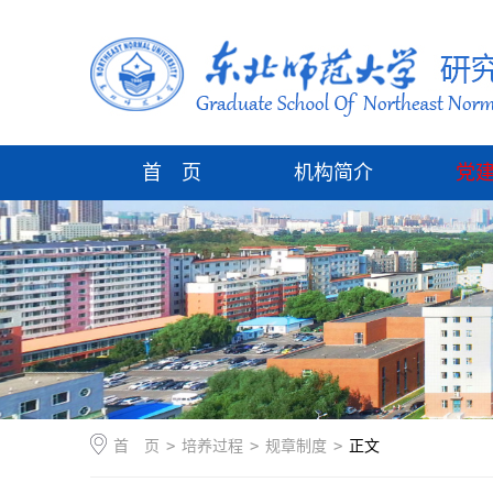
首 页
机构简介
党
首 页
>
培养过程
>
规章制度
>
正文