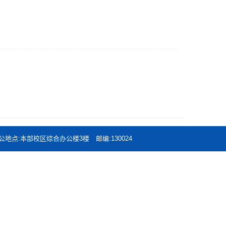
北师范大学 办公地点:本部校区综合办公楼3楼 邮编:130024