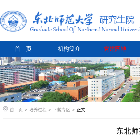
首 页
机构简介
党建园地
首 页
>
培养过程
>
下载专区
>
正文
东北师