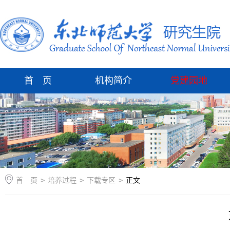
首 页
机构简介
党建园地
首 页
>
培养过程
>
下载专区
>
正文