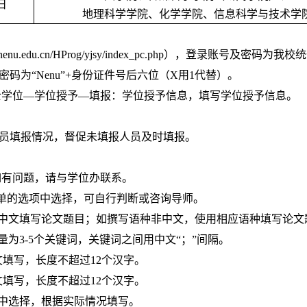
日
地理科学学院、化学学院、信息科学与技术学
//pg.nenu.edu.cn/HProg/yjsy/index_pc.php），
始密码为“Nenu”+身份证件号后六位（X用1代替）。
博士学位—学位授予—填报：学位授予信息，填写学位授予信息。
人员填报情况，督促未填报人员及时填报。
如有问题，请与学位办联系。
拉菜单的选项中选择，可自行判断或咨询导师。
使用中文填写论文题目；如撰写语种非中文，使用相应语种填写论文
量为3-5个关键词，关键词之间用中文“；”间隔。
文填写，长度不超过12个汉字。
文填写，长度不超过12个汉字。
项中选择，根据实际情况填写。