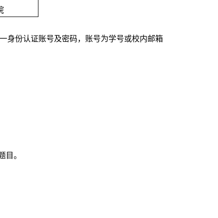
院
登录账号及密码为我校统一身份认证账号及密码，账号为学号或校内邮箱
题目。