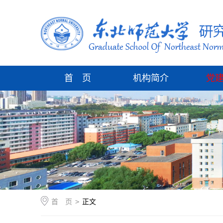
首 页
机构简介
党
首 页
>
正文