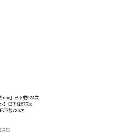
doc
】已下载
924
次
x
】已下载
875
次
已下载
726
次
的通知