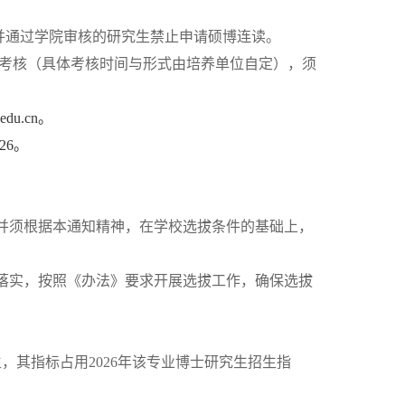
并通过学院审核的研究生禁止申请硕博连读
。
考核
（
具体考核时间与形式由培养单位自定
）
，
须
.edu.cn。
2026。
并须根据本通知精神，在学校选拔条件的基础上，
落实，按照《
办法
》要求开展选拔工作，确保选拔
生，其指标占用
2026年
该专业博士研究生招生指