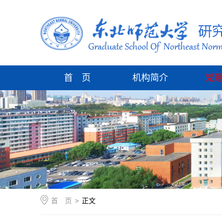
首 页
机构简介
党
首 页
>
正文