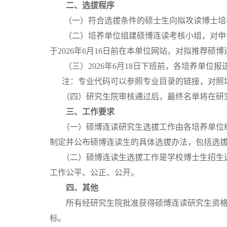
二、选拔程序
（一）符合选拔条件的硕士生
向拟攻读博士培
（二）
培养单位组建
硕博连读考核小组
，
对申
于
20
26
年
6
月
16
日
前在本单位网站，对拟推荐
硕博
（
三
）202
6
年6月1
8
日
下班
前
，各
培养单位
报
注：专业代码可以参照专业目录的链接，对照
（
四）
研究生院审核通过后，
最终
名单
将在研
三、工作要求
（一）硕博连读研究生选拔工作由各培养单位
制定并公布硕博连读生的具体选拔办法，包括选
（二）硕博连读生选拔工作是学校博士生招生
工作公平、公正、公开。
四、其他
所有经研究生院批准获得硕博连读研究生资
标。