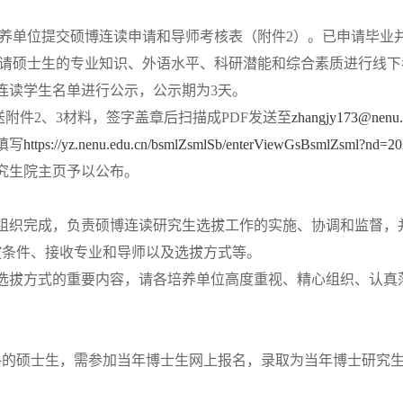
养单位
提交硕博连读
申请和导师考核表（附件
2）。已申请毕业
请
硕士生
的专业知识、外语水平、科研潜能和综合素质进行线下
连读
学生名单
进行公示，公示期为3天。
送附件2、3材料，签字盖章后扫描成PDF发送至
zhangjy173@nenu
填写
https://yz.nenu.edu.cn/bsmlZsmlSb/enterViewGsBsmlZsml?nd=
究生院主页
予以公布。
组织完成，负责硕博连读研究生选拔工作的实施、协调和监督，
拔条件、接收专业和导师以及选拔方式等。
选拔方式
的重要内容，请各培养单位
高度重视、精心组织
、认真
格的硕士生，需参加当年博士生网上报名，
录取为当年博士研究