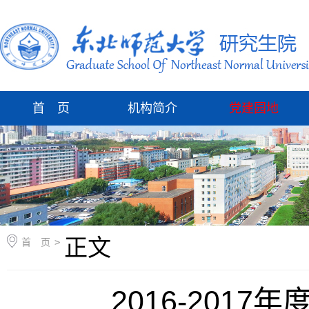
首 页
机构简介
党建园地
正文
首 页
>
2016-201