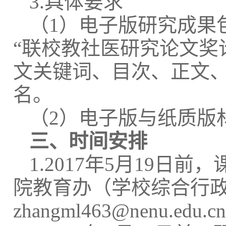
3.
具体要求
（
1
）电子版研究成果
“
联校教社医研究论文奖
文关键词、目次、正文
名。
（
2
）电子版与纸质版
三、时间安排
1.2017
年
5
月
19
日前，
院教育办（学校综合行
zhangml463@nenu.edu.cn