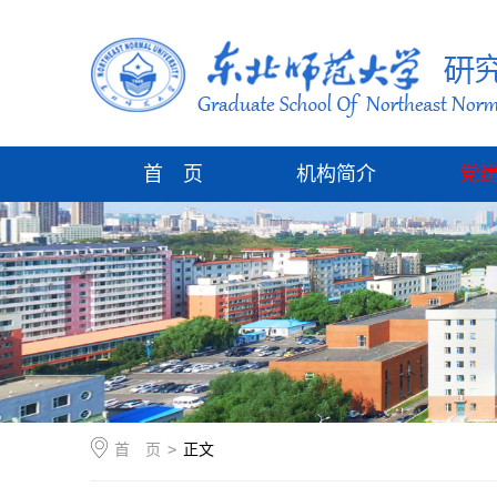
首 页
机构简介
党
首 页
>
正文