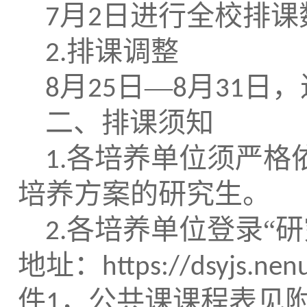
月
日进行全校排课
7
2
排课调整
2.
月
日
—
月
日，
8
2
5
8
31
二、排课须知
各培养单位须严格
1.
培养方案的研究生。
各培养单位登录“研
2.
地址：
https://dsyjs.nen
件
，公共课课程表见
1