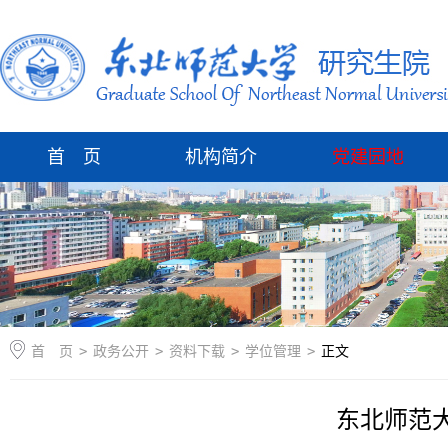
首 页
机构简介
党建园地
首 页
>
政务公开
>
资料下载
>
学位管理
>
正文
东北师范