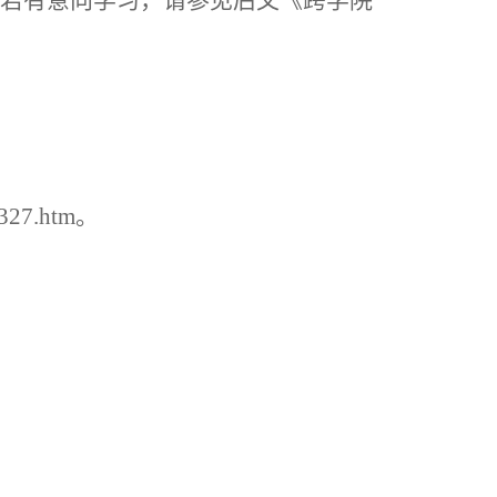
若有意向学习，请参见后文《跨学院
8327.htm。