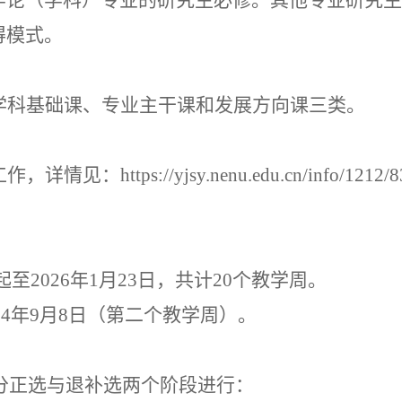
学论（学科）专业的研究生必修。
其他专业研究生
得模式。
学科基础课、专业主干课和发展方向课三类。
工作
，
详情见：https://yjsy.nenu.edu.cn/info/1212/
起至
202
6
年
1月
23
日，共计
20个教学周。
24年9月
8
日（第二个教学周）。
分正选与退补选两个阶段进行：