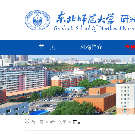
首 页
机构简介
党
首 页
>
新生入学
>
正文