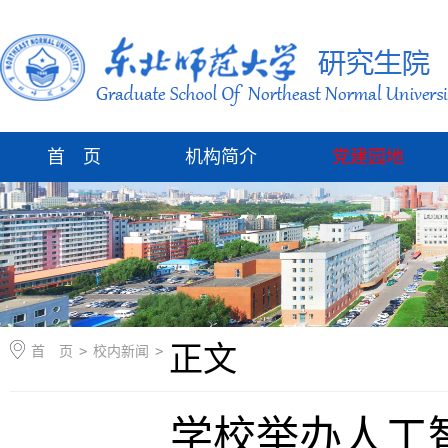
首 页
机构简介
党建园地
正文
首 页
>
校内新闻
>
学校举办人工