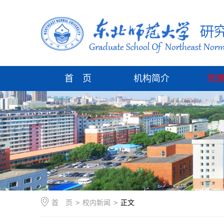
首 页
机构简介
党
首 页
>
校内新闻
>
正文