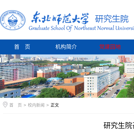
首 页
机构简介
党建园地
首 页
>
校内新闻
>
正文
研究生院