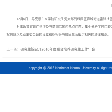
12
月
6
日，马克思主义学院研究生党支部到绿园区春城街道雷锋社
时事政策宣讲广泛涉及当前国际国内热点问题，集中分析了居民较
权纠纷以及业主委员会的设立和职权等与居民生活密切相关的法律知识。
上一条：
研究生院召开2010年度联合培养研究生工作年会
copyright @ 2015 Northeast Normal Unive