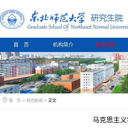
首 页
机构简介
党建园地
首 页
>
校内新闻
>
正文
马克思主义