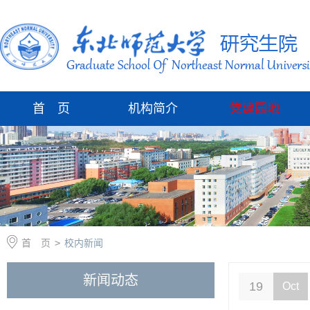
首 页
机构简介
党建园地
首 页
>
校内新闻
新闻动态
19
Oct