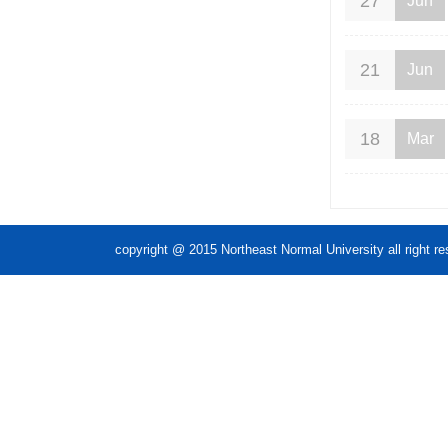
27
Jun
21
Jun
18
Mar
copyright @ 2015 Northeast Normal Unive