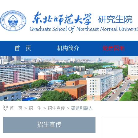
首 页
机构简介
党建园地
首 页
>
招 生
>
招生宣传
>
研途引路人
招生宣传