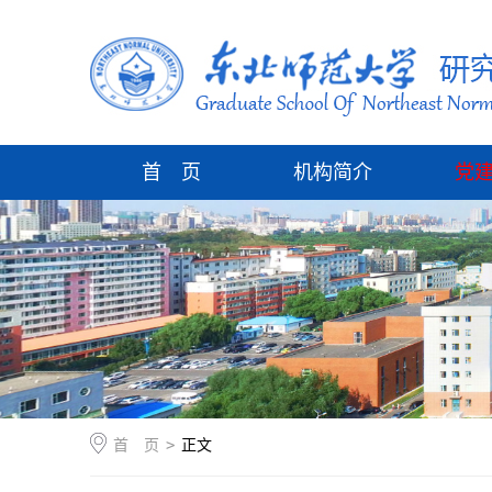
首 页
机构简介
党
首 页
>
正文