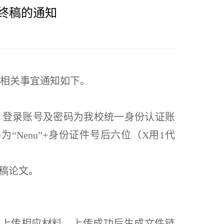
果终稿的通知
相关事宜通知如下。
dex_pc.php），登录账号及密码为我校统一身份认证账
为“Nenu”+身份证件号后六位（X用1代
稿论文。
击图标，上传相应材料。上传成功后生成文件链