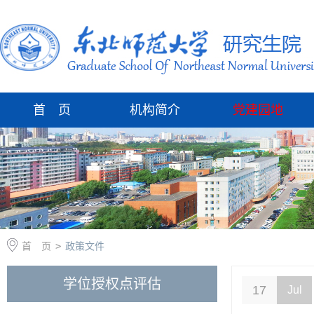
首 页
机构简介
党建园地
首 页
>
政策文件
学位授权点评估
17
Jul