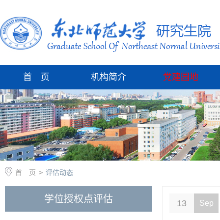
首 页
机构简介
党建园地
首 页
>
评估动态
学位授权点评估
13
Sep