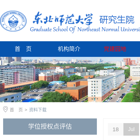
首 页
机构简介
党建园地
首 页
>
资料下载
学位授权点评估
18
Jul