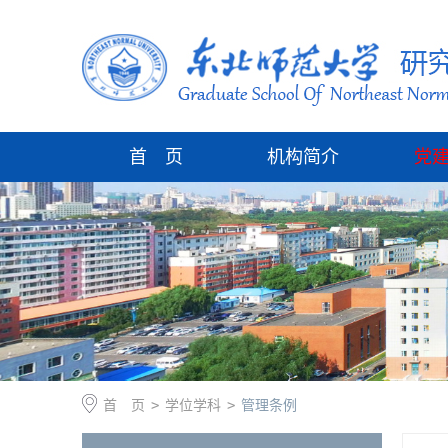
首 页
机构简介
党
首 页
>
学位学科
>
管理条例